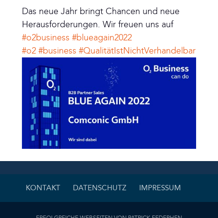
Das neue Jahr bringt Chancen und neue
Herausforderungen. Wir freuen uns auf
#o2business
#blueagain2022
#o2
#business
#QualitätIstNichtVerhandelbar
KONTAKT
DATENSCHUTZ
IMPRESSUM
ERFOLGREICHE WEBSEITEN VON PATRICK FEDERHEN